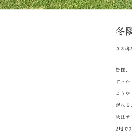
冬
2025
皆様、
すっか
ようや
眠れる
秋はサ
2尾で9