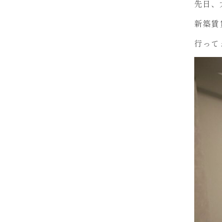
先日、
新築賃
行って