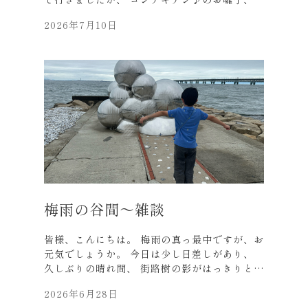
来週には祇園祭、夏本番ですね。 小ネタ
2026年7月10日
を・・・。 先日、噂のミスドの「もっちゅり
ん」を見ました。 購入制限があったそうで、
子供たちだけ美味しく食べていました。(笑) 隣
で見ただけです・・・。 次々に商品開発、すご
いですね。 ネーミングセンスも良く美味しそ
う！ それでは、皆様も水分補給を忘れずに、
お過ごしください。 弊社お近くにお越しの際
は、 どうぞ涼みにお立ち寄りください。
梅雨の谷間～雑談
皆様、こんにちは。 梅雨の真っ最中ですが、お
元気でしょうか。 今日は少し日差しがあり、
久しぶりの晴れ間、 街路樹の影がはっきりと道
路に映っています。 先日、映画「Michael/マ
2026年6月28日
イケル」 を観てきました。 正直、あまり期待