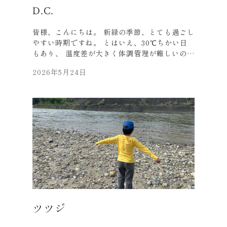
D.C.
皆様、こんにちは。 新緑の季節、とても過ごし
やすい時期ですね。 とはいえ、30℃ちかい日
もあり、 温度差が大きく体調管理が難しいの
で、 皆様くれぐれもご自愛ください。 最近読
2026年5月24日
んだ本のお話を少し・・・。 本屋さんで、「売
れています！！！」 との宣伝につられて、買い
ました。 表紙のおどろおどろしい感じもいいで
すね。 内容も読みやすく 幼少期に感じたぼん
やりとした 恐怖感が思い出され、 一気に読ん
でしまいました。 一話が短く読みやすいので、
皆様も是非ご一読ください。 年齢をだんだん重
ねると、 子ども時代を思い出すことが増えます
ね。 今日は快晴です。 少し事務所周りを昼食
後の腹ごなしで散歩して、 仕事に戻ります。
それでは、皆様も元気にお過ごしください。
USJのセサミストリートエリアが終了 ・・・
bye-bye( ﾉД`)ｼｸｼｸ… 撮影時エルモと目が合い
ツツジ
ました(笑)、 息子の綺麗なTポーズだ。