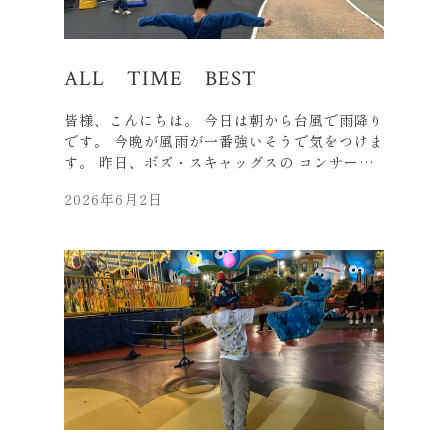
のすぐ近所ですので、 皆様も東京に行かれた際
は、 ご見学（外観のみ）されてはいかがでしょ
うか。 それでは、皆様、元気にお過ごしくださ
い。
ALL TIME BEST
皆様、こんにちは。 今日は朝から台風で雨降り
です。 今晩が風雨が一番強いそうで気をつけま
す。 昨日、ボズ・スキャッグスの コンサート
に行きました。 81歳の年齢を感じさせないハ
2026年6月2日
イトーンボイスで、 とても感動しました。 私
より高齢のお客さんも多かったですが、 最後は
皆スタンディングで、 大盛り上がりでし
た・・・。 ボビーコールドウェルやビリージョ
エルなどが、 高齢で来日最後かも、、、 とか
噂されるので最近は、 頑張ってライブに行って
います。 たくさん、元気をもらいました！！！
人生の集大成、すごいですね。 （この写真はラ
イブ開始前の撮影OK時に撮りました。） それ
では、皆様も元気にお過ごしください。 早速、
着ています（おじさんには派手ですね）