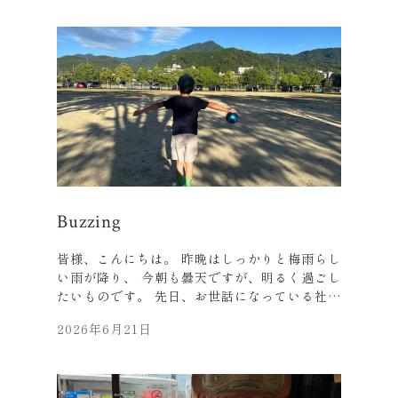
していませんでしたが、 とても良かったです
ね。 ストーリー性はともかく マイケルを演じ
たジャファーの 演技・歌唱力には正直驚きまし
た。 唯一無二の存在、 ２００９年に５０歳で
亡くなりましたが、 もっと長く活躍して欲し
かったですね。 タイムリーな世代の方はもちろ
んですが、 それ以外の世代の方も ご覧になら
れてはいかがでしょうか。 先日、左京区で内覧
した物件、 錦鯉がたくさんいました。 池の水
は琵琶湖疏水からとの事でした。 今から、子ど
もと県名テストのお勉強をします。 皆様は、全
４７都道府県、 場所を間違えずに漢字で書けま
Buzzing
すでしょうか。 私は恥ずかしながら最初は８割
位でした(苦笑)。 それでは、梅雨明けはもうす
皆様、こんにちは。 昨晩はしっかりと梅雨らし
ぐですので、 皆様も元気にお過ごしください。
い雨が降り、 今朝も曇天ですが、明るく過ごし
たいものです。 先日、お世話になっている社長
さんに、 お誘いいただき、四条の 「食堂 お
2026年6月21日
がわ」さんに行きました。 翌日、人間ドックが
入っていましたが、 なかなか予約の取れないお
店との事で、 お酒抜きを自分に課して行きまし
た。(笑) 。 普段は粗食ですので、 おがわさん