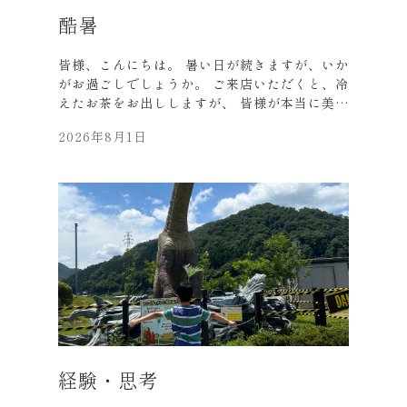
酷暑
皆様、こんにちは。 暑い日が続きますが、いか
がお過ごしでしょうか。 ご来店いただくと、冷
えたお茶をお出ししますが、 皆様が本当に美味
しそうに飲まれます。 水分補給とエアコン励行
2026年8月1日
はマストですね。 先日、従業員が下鴨神社の
「みたらし祭」に行ったそうで、、、。 とても
とても、冷たい水との事。 出店もたくさん出て
いて、 楽しい時間を過ごしたそうです。 最近
は市内各地でお祭り・夜店も多いですね。 こち
らは大阪で、 台湾の出店が出ているイベントで
す。 ボリュームのある唐揚げや タピオカが美
味しかったです。 ランタンもカラフルで綺麗で
した。 「コナンTV放送30周年記念」展にも行
きました。 老若男女問わず、たくさんの来場で
した。 ３０年～すごいですね。 映画は、ほぼ
毎年観てますね。 新一と蘭のアクリルスタンド
が、 事務所の応接に加わりました。 最後はお
経験・思考
客様に頂いた 「ハワイ・レナーズのマラサダ」