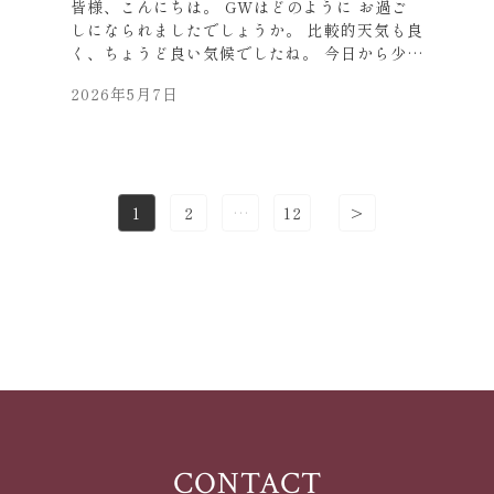
皆様、こんにちは。 GWはどのように お過ご
しになられましたでしょうか。 比較的天気も良
く、ちょうど良い気候でしたね。 今日から少し
ずつ 「日常」を取り戻して頑張りましょう。
2026年5月7日
GW前に、「京都国立博物館」に 「北野・天
神」展に行ってきました。 絵画（北野天神縁起
絵巻の全巻）の国宝や、 刀剣も沢山展示されて
いて、 見ごたえがありました。 特に「地獄
絵」は生々しく、怖かったですね。 館内、ほぼ
1
2
…
12
>
Page
Page
Page
撮影禁止でしたので、 写真少ないですがお許し
ください。 （上記は写真OKエリアでした） お
庭のつつじも綺麗で、 ロダン像から見える京都
タワーも良かったです。 6月14日まで開催して
います。皆様も是非・・・。 つつじの花言葉は
「慎み・節度」とのこと。 それぞれ大事な事で
すね。 それでは、皆様、元気にお過ごしくださ
い。 お近くにお越しの際は、 是非お立ち寄り
ください。
CONTACT