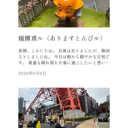
観光客価格で、 私の感覚では、町のスーパーの
価格の3倍くらい している感じでした。 いまさ
らですが、錦市場しかり、 完全に観光地化して
ますね。 またゆっくり千日前の方も ぶらぶら
してみたくなりました。 「551の蓬莱」や、
「ぼてぢゅう」の本店も。 それでは、皆様元気
蟻鱒鳶ル（ありますとんびル）
にお過ごしください。 弊社のお近くにお越しの
際は、 是非お立ち寄りください。
皆様、こんにちは。 台風は去りましたが、梅雨
入りしましたね。 今日は朝から穏やかな日和で
す。 貴重な晴れ間を大事に過ごしたいと思いま
す。 先日、所用で東京、品川へ。 その帰り、
2026年6月6日
現地の方に案内頂き、三田中学校前の 「蟻鱒鳶
ル（ありますとんびル）」へ行きました。 ご存
知の方もいらっしゃるかと思いますが、 「三田
のガウディ」こと岡啓輔さんが 2005年頃から
約20年にわたって 建築されていたそうで、 建
物は「三田のサクラダ・ファミリア」 とも称さ
れるそう。（Wiki参照） 周囲の近代的なビル
群に埋もれずに しっかりと存在感があります。
後ろのビルとの対比が凄いですね！ 東京タワー