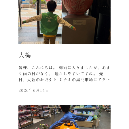
の趣向を凝らした美味しい料理は、 驚きの連続
でした。 （料理の説明は省きます・・・） 素
朴な感じの優しい料理の数々、、、。 でも味が
深い、、、。 流行っているのが納得です。 マ
スターの楽しそうに調理しているのが 印象的で
した。 （もちろん仕込みが大変なのは承知して
います） この仕事に対する姿勢、丁寧さ、 見
習わなければと思いました。 人間ドックの数
値、こちらの「あん肝」の影響で、 少し高めで
入梅
した（苦笑） それでは、梅雨に負けないよう、
皆様も元気にお過ごしくださいね。 お近くにお
皆様、こんにちは。 梅雨に入りましたが、あま
越しの際は、 是非弊社にお立ち寄りください。
り雨の日がなく、 過ごしやすいですね。 先
日、大阪のお取引と ミナミの黒門市場にてラン
チをしました。 黒門市場は、江戸時代後期から
2026年6月14日
あり、 名前は付近のお寺の門が 黒かったこと
に由来するそうです。 それにしても外国人の観
光客ばかりで、 店員さんも外国人、何か海外に
いるようでした。 少しお寿司をイートインした
り、 中華をつまんだり、美味しく頂きました。
海鮮だけでなく、 果物や珍しい野菜などもたく
さん売っていました。 食べ歩きの物は、やはり