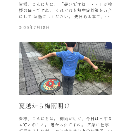
デパートで並んで買ってきて頂いたそ
皆様、こんにちは。 「暑いですね・・・」が挨
う、、、。 ふわふわでモチモチの食感！！！
拶の毎日ですね。 くれぐれも熱中症対策を万全
美味しかったです。 それでは、体調管理が難し
にして お過ごしください。 先日ある本で、
い時期ですが、 皆様ご自愛くださいませ。 お
「経験は思考から生まれ、思考は経験から生ま
近くにお越しの際は、 是非是非お立ち寄りくだ
2026年7月18日
れる」 という言葉を目にしました。 思考が経
さい。
験を生み、 経験がさらに思考を育てるという循
環が、 人間の成長の原動力になるそうです。
成功や失敗、 人との出会いがその人の成長に繋
がる・・・。 私は失敗ばかりの毎日ですが、
少し慰められました(笑)。 本日もお取引先の方
に、 お客様をご紹介頂き、 新しい出会いがあ
りました。 感謝、感謝の連続です。 ありがと
うございました。 それでは、皆様、水分補給な
ど励行されて、 元気にお過ごしください。
（以下、アレコレ、雑多に写真UPします。）
事務所のサボテンに花が咲きました。 珍しい現
象とのことです。 先日の綺麗な夕焼け・・・
夏越から梅雨明け
先日の祇園祭、蟷螂山（とうろうやま） 上に大
きなカマキリが乗っています。 恐竜博物館のア
皆様、こんにちは。 梅雨が明け、今日は日中３
イス・・・。
４℃とのこと。 暑かったですね。 四条に仕事
で行きましたが、 コンチキチン♪のお囃子、