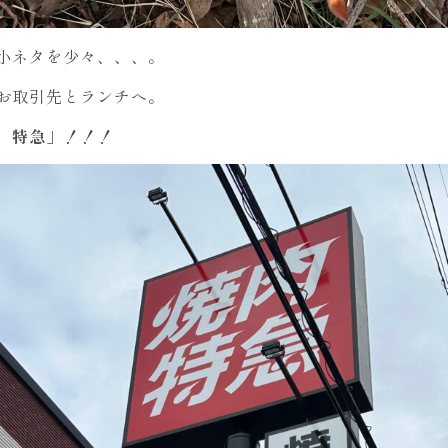
小ネタを少々、、、。
お取引先とランチへ。
 特急
」！！！