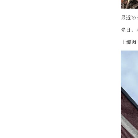
最近の
先日、
「
焼肉