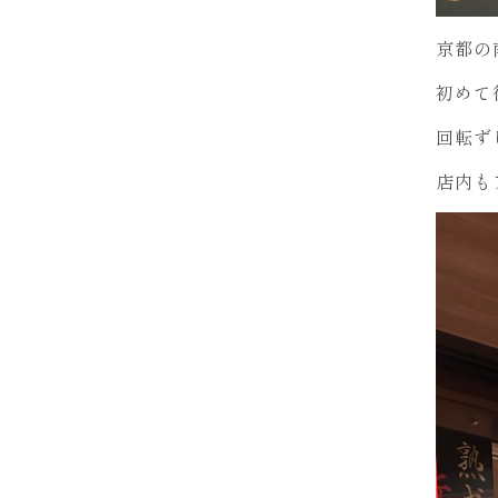
京都の
初めて
回転ず
店内も