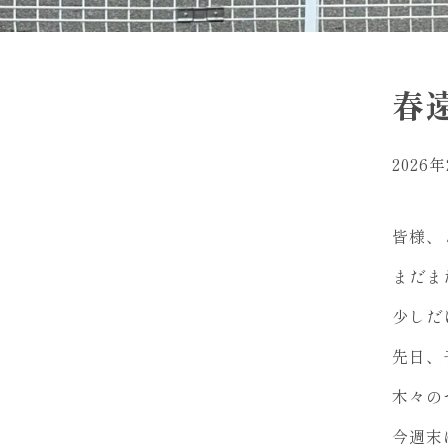
春
2026
皆様、
まだま
少しだ
先日、
木々の
今週末