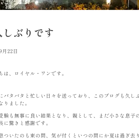
久しぶりです
年9月22日
ちは、ロイヤル・ワンです。
にバタバタと忙しい日々を送っており、このブログも久し
なりました。
受験も無事に良い結果となり、親として、まだ小さな息子
長に驚きと感謝です。
息ついたのも束の間、気が付くといつの間にか夏は過ぎ去