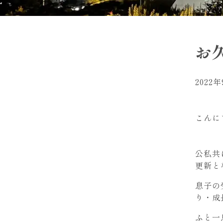
お
2022
こんに
公私共
更新と
息子の
り・成
ふと一