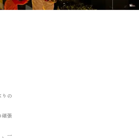
ぶりの
の頑張
り、一