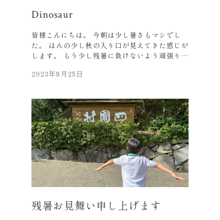
Dinosaur
皆様こんにちは。 今朝は少し暑さもマシでし
た。 ほんの少し秋の入り口が見えてきた感じが
します。 もう少し残暑に負けないよう頑張りま
しょう‼ 先日、福井の恐竜博物館へ行ってきま
2023年8月25日
した。 何度か行きましたが、 リニューアル
オープンしたそうで、 やはり大勢の人で賑わっ
ていました。 あたりまえですが、昔はこんなに
大きな生き物が いたかと思うと驚きです。 い
つか映画のように、実際に動物園のような施設
で、 恐竜を見る時代が来るのでしょうか。 学
生時代は友人が福井にいて海水浴でよく行きま
した。 京都からは車で３時間程、東尋坊やあわ
ら温泉もあり、 福井は見どころたくさんです。
帰りには名物「ソースカツ丼」を頂きました。
お土産も少し・・・。 それでは、皆様、お元気
でお過ごしください。
残暑お見舞い申し上げます