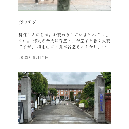
をさせてあげたいものです。 梅雨明けまであと
少しです。 皆様くれぐれもご自愛ください。
ツバメ
皆様こんにちは。お変わりございませんでしょ
うか。 梅雨の合間に青空…日が差すと暑く大変
ですが、 梅雨明け・夏本番迄あと１か月。
しっかり体力温存しておきたいですね。 弊社近
2023年6月17日
くのお店の天井に「ツバメの巣」があり、今朝
も朝から子供が親鳥に餌をねだる鳴き声がして
います。 しばらく見ていると、何度も何度も
親鳥（一般的にはオスらしいです）が、 取って
きた餌を子供に届けています。 従業員によると
子供は４～５匹いたそうですが、 今は最後の１
匹のようです。 もうかなりの大きさで、いつ巣
立つのか注目しています。 ツバメの子育てを見
ていると、自分も考えさせられる面がありま
す。 それでは、皆様くれぐれもご自愛くださ
い。 （表紙の写真はツバメとは関係ござい
ません…）