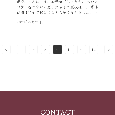
皆様、こんにちは、お元気でしょうか。 ついこ
の前、春が来たと思ったらもう夏模様…、 私も
昼間は半袖で過ごすことも多くなりました。 先
日、心斎橋のＮＩＫＥショップへスニーカーを
2023年5月25日
目当てに買いに行きました。 本当にカラフルで
楽しくなる配色のスニーカー達。 昔から大好き
なJordanシリーズ、 私の欲しかったものは、
店頭には並んでいないものだったので、 事前に
色サイズをTELにて、在庫確認しておきまし
<
1
…
8
9
10
…
12
>
Page
Page
Page
Page
Page
た。 あまり物欲は無いのですが、 スニーカー
だけは別物でした（笑） 昔からJordanのブル
ズの影響か、 赤入りのデザインが好きで、 結
局似たような配色のものをいつも買ってしまい
ます。 そろそろ年齢不相応かもしれませんが、
似合うように体型維持、頑張ります。 ちなみに
Jordanは６０歳だそうです。 現役時代は私は
大学生。 よくコートで真似していました。
Time flies…！！ プライベート話で失礼致し
ました。 皆様はこだわりのものはございます
か。 またお会いした際に是非お聞かせ下さい。
CONTACT