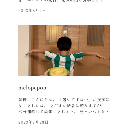
何とか乗り切りましょう！！ 先日、いつもの仲
2023年8月4日
間たちと北海道へ旅行へ行きました。 海外から
の観光客がとても多く、 空港・観光地・飲食
店…、 どこも近年見たことのないほどの人の多
さでした。 札幌の美味しいお店の情報、 少し
だけお付き合い下さい。 ジンギスカン料理のお
店です。 ご存じの方もおられるかと思います
が、 ここ以上美味しいお店はないと、 いつも
予約し皆で必ず寄っています。 価格もリーズナ
ブルです。 煙がモクモクで決して綺麗なお店で
はありませんが、 タレが抜群、お店の方々とも
アレコレと、 楽しいお話をしながらのお店で
す。 皆様も機会がございましたら是非訪ねてみ
てください。 もうすぐ立秋（7日）らしいです
melopepon
が、 このままだと旧暦もどんどん実感がなく、
名ばかりになりますね。 それでは皆様、くれぐ
皆様、こんにちは。 「暑いですね…」が挨拶に
れも無理せずご自愛ください。
なりましたね。 まだまだ酷暑は続きますが、
水分補給して頑張りましょう。 先日いつもお世
話になっているお取引先より 「メロン」を頂き
2023年7月28日
ました。 お仕事も頂いているのに「メロン」も