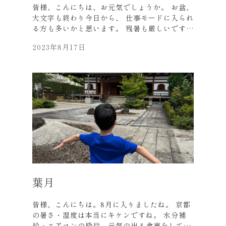
皆様、こんにちは、お元気でしょうか。 お盆、
大文字も終わり今日から、 仕事モードに入られ
る方も多いかと思います。 残暑も厳しいです
し、無理せず少しずつ 慣らし運転しながらまい
2023年8月17日
りましょう。 お客様や法人様から沢山の 残暑
お見舞いはがきを頂戴し、有難うございまし
た。 表紙は香川県の「四国村」です。 四国の
各県からの移築された建物が多くあります。 園
内には食事処もあり讃岐うどんも・・・・。 私
も、まだまだ日本で未踏の県がいくつかありま
す。 ざっと７～8くらいは行ったことがない気
がします。 ４７・・・・いつかは制覇したいで
すね。 皆様はいかがでしょうか。 まだまだ残
暑は厳しく台風シーズンもきます。 くれぐれも
ご自愛くださいませ。
葉月
皆様、こんにちは。8月に入りましたね。 京都
の暑さ・湿度は本当にキケンですね。 水分補
給・エアコンの励行、元気の出る食事をして、