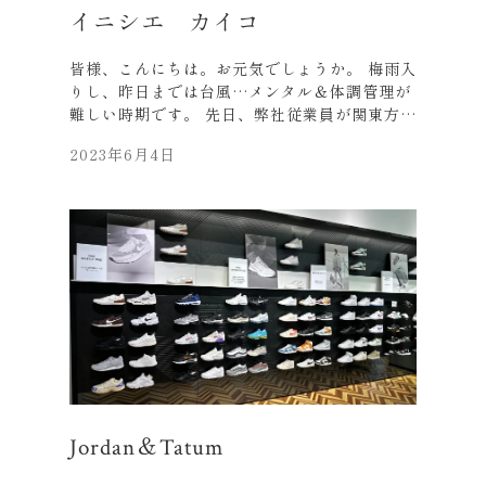
イニシエ カイコ
皆様、こんにちは。お元気でしょうか。 梅雨入
りし、昨日までは台風…メンタル＆体調管理が
難しい時期です。 先日、弊社従業員が関東方面
に出張へ行ってまいりました。 仕事の合間に群
2023年6月4日
馬の「富岡製糸場」を訪れたそうなので、今回
はそのお話を…。 富岡製糸場とは、明治５年に
創業し、 2014年に世界文化遺産に登録された
日本初の官営模範製糸場です。 実は富岡製糸
場、 日本と西洋の技術を見事に融合させた建物
であり、 建築の視点から見ても非常に興味深い
建造物となっています。 煉瓦壁はフランス積み
で出来ており、 100年以上経った現在でも歪み
がないそうです。 願わくば、私自身も人生で一
度は訪れたいと思っています。 ご興味のある方
は、ぜひこちらの富岡製糸場㏋より ご覧になっ
てみて下さいね。 https://www.tomioka-
silk.jp
Jordan＆Tatum