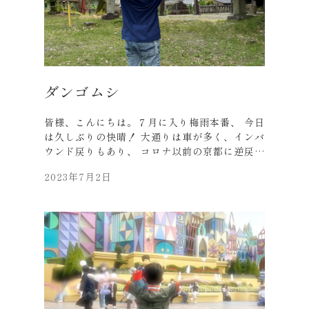
ダンゴムシ
皆様、こんにちは。７月に入り梅雨本番、 今日
は久しぶりの快晴！ 大通りは車が多く、インバ
ウンド戻りもあり、 コロナ以前の京都に逆戻
り。 また京都人の京都観光は難しくなります
2023年7月2日
ね。 話は変わりますが、先日息子が小学校で
「ダンゴムシ」の観察・研究をしたそうで、
色々と自慢げに話してくれました。 「脚が14
本ある…、エビ、カニ（甲殻類）の仲間なんだ
よ…、 コンクリートやダンボールも食べるんだ
よ…」etc. 大人になると知識も増え、 新鮮な
感動が減ってきてしまいがちですが、 子供は全
ての出会いが新鮮で、 目の前が初めての発見ば
かりです。 親としては、できるだけ色々な経験