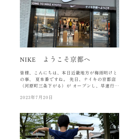
川・東山・大文字も見えて、 旧交を深めた良い
時間となりました。 親切なお店の方々にも感
謝・感謝、 とても美味しく頂きました。 夏の
熱い鍋もイレギュラーですが結構良いものです
ね。 それでは、皆さま、元気にお過ごしくださ
い。
NIKE ようこそ京都へ
皆様、こんにちは、本日近畿地方が梅雨明けと
の事、 夏本番ですね。 先日、ナイキの京都店
（河原町三条下がる）が オープンし、早速行っ
てまいりました。 シューズの種類は少なかった
2023年7月20日
ですが、 3階までびっしりと商品が揃い、 キョ
ロキョロとワクワクで廻ってきました。 お目当
ての「京都限定Tシャツ」も無事に買えて （少
しデザインが？ですが…(笑) ） これからも定
期的に通うことになりそうです。 それでは、水
分補給して極力無理せずに 夏を乗り越えましょ
う‼ 皆様くれぐれもご自愛くださいませ。