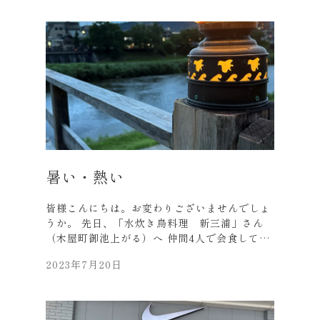
頂き、 誠に有難うございました。 「久美浜砂
丘メロン」…京丹後市 久美浜町、 きれいな
水・昼夜の気温差・砂丘地で水はけが良い…等
で美味しく出来るとの事。 同封の説明書の、食
べ頃目安日までジッと我慢…。 食べる直前に冷
蔵庫に入れて食べました。 甘い甘い甘い…本当
に美味しく頂きました。 メロン狩りもあるそう
で、 是非来年は行ってみたいと思います。 表
題のmelopepon、メロンという名前はギリ
シャ語の 「りんごのようなうり」が語源だそう
です。 それでは皆様、くれぐれもご自愛くださ
い。
暑い・熱い
皆様こんにちは。お変わりございませんでしょ
うか。 先日、「水炊き鳥料理 新三浦」さん
（木屋町御池上がる）へ 仲間4人で会食してま
いりました。 うなぎの寝床（専用通路）を抜け
2023年7月20日
ると 古風な門構えのお店が出現。 雨予報にも
かかわらず何とか食事完了まで 川床で楽しめま
した。 他府県の仲間達で、コロナ禍には来れま
せんでしたが、 念願の川床に皆大喜び！！ 鴨